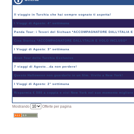
Il viaggio in Turchia che hai sempre sognato ti aspetta!
I Viaggi di Agosto: 4° settimana
Panda Tour: i Tesori del Sichuan *ACCOMPAGNATORE DALL'ITALIA 
Cina Storica *ACCOMPAGNATORE DALL'ITALIA E VOLO INCLUSO*
I Viaggi di Agosto: 3° settimana
Gran Tour della Turchia Exclusive
7 viaggi di Agosto...da non perdere!
Questo Halloween non guardarlo in un film. Vivilo a New York!
I Viaggi di Agosto: 2° settimana
Risparmia € 580 a coppia e vivi New York nel suo momento migliore
Mostrando
Offerte per pagina