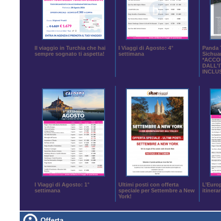
Il viaggio in Turchia che hai
I Viaggi di Agosto: 4°
Panda T
sempre sognato ti aspetta!
settimana
Sichua
*ACC
DALL'I
INCLU
I Viaggi di Agosto: 1°
Ultimi posti con offerta
L’Euro
settimana
speciale per Settembre a New
itinera
York!
Offerta