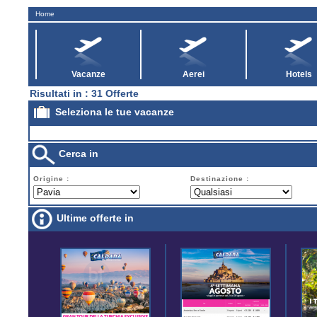
Home
Vacanze
Aerei
Hotels
Risultati in : 31 Offerte
Seleziona le tue vacanze
Cerca in
Origine :
Destinazione :
Ultime offerte in